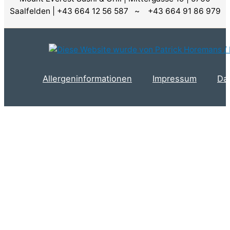
Saalfelden | +43 664 12 56 587 ~ +43 664 91 86 979
Allergeninformationen
Impressum
Da