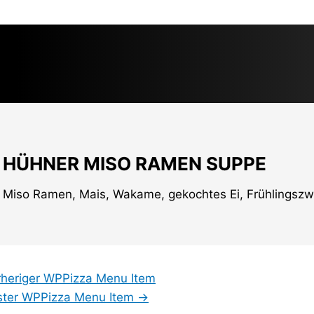
HÜHNER MISO RAMEN SUPPE
Miso Ramen, Mais, Wakame, gekochtes Ei, Frühlingszw
heriger WPPizza Menu Item
ter WPPizza Menu Item
→