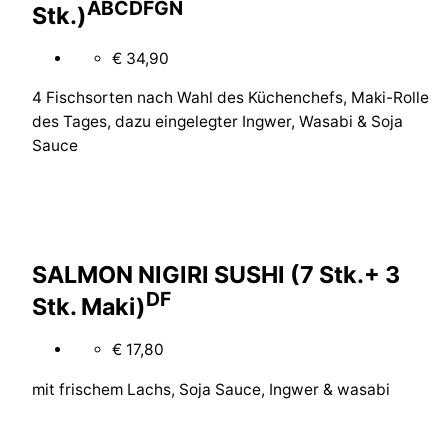
A
B
C
D
F
G
N
Stk.)
€ 34,90
4 Fischsorten nach Wahl des Küchenchefs, Maki-Rolle
des Tages, dazu eingelegter Ingwer, Wasabi & Soja
Sauce
SALMON NIGIRI SUSHI (7 Stk.+ 3
D
F
Stk. Maki)
€ 17,80
mit frischem Lachs, Soja Sauce, Ingwer & wasabi