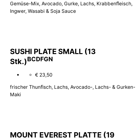
Gemüse-Mix, Avocado, Gurke, Lachs, Krabbenﬂeisch,
Ingwer, Wasabi & Soja Sauce
SUSHI PLATE SMALL (13
B
C
D
F
G
N
Stk.)
€ 23,50
frischer Thunﬁsch, Lachs, Avocado-, Lachs- & Gurken-
Maki
MOUNT EVEREST PLATTE (19