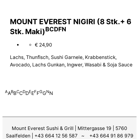
MOUNT EVEREST NIGIRI (8 Stk.+ 6
B
C
D
F
N
Stk. Maki)
€ 24,90
Lachs, Thunﬁsch, Sushi Garnele, Krabbenstick,
Avocado, Lachs Gunkan, Ingwer, Wasabi & Soja Sauce
A
B
C
D
E
F
G
N
A
B
C
D
E
F
G
N
Mount Everest Sushi & Grill | Mittergasse 19 | 5760
Saalfelden | +43 664 12 56 587 ~ +43 664 91 86 979