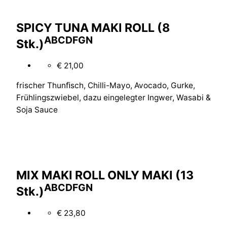
SPICY TUNA MAKI ROLL (8
A
B
C
D
F
G
N
Stk.)
€ 21,00
frischer Thunﬁsch, Chilli-Mayo, Avocado, Gurke,
Frühlingszwiebel, dazu eingelegter Ingwer, Wasabi &
Soja Sauce
MIX MAKI ROLL ONLY MAKI (13
A
B
C
D
F
G
N
Stk.)
€ 23,80