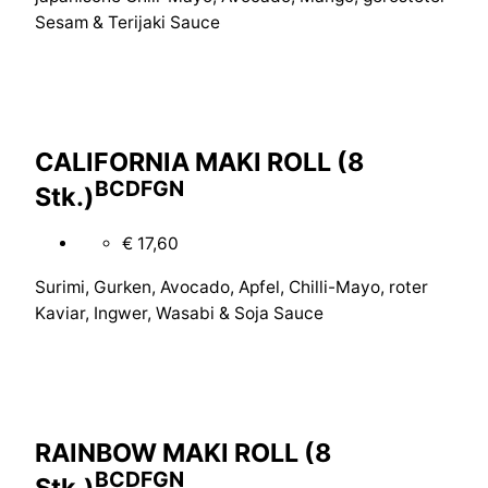
Sesam & Terijaki Sauce
CALIFORNIA MAKI ROLL (8
B
C
D
F
G
N
Stk.)
€ 17,60
Surimi, Gurken, Avocado, Apfel, Chilli-Mayo, roter
Kaviar, Ingwer, Wasabi & Soja Sauce
RAINBOW MAKI ROLL (8
B
C
D
F
G
N
Stk.)