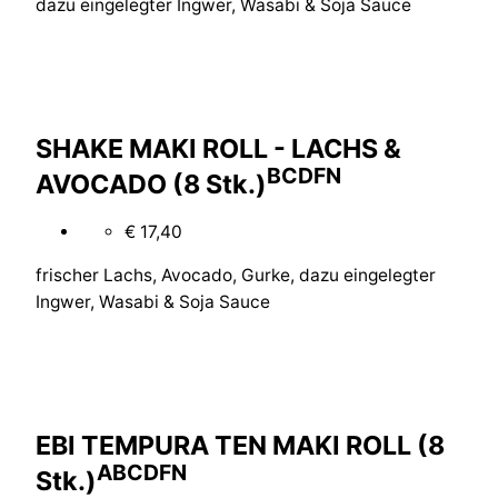
dazu eingelegter Ingwer, Wasabi & Soja Sauce
SHAKE MAKI ROLL - LACHS &
B
C
D
F
N
AVOCADO (8 Stk.)
€ 17,40
frischer Lachs, Avocado, Gurke, dazu eingelegter
Ingwer, Wasabi & Soja Sauce
EBI TEMPURA TEN MAKI ROLL (8
A
B
C
D
F
N
Stk.)