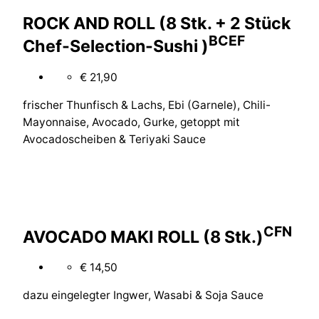
ROCK AND ROLL (8 Stk. + 2 Stück
B
C
E
F
Chef-Selection-Sushi )
€ 21,90
frischer Thunfisch & Lachs, Ebi (Garnele), Chili-
Mayonnaise, Avocado, Gurke, getoppt mit
Avocadoscheiben & Teriyaki Sauce
C
F
N
AVOCADO MAKI ROLL (8 Stk.)
€ 14,50
dazu eingelegter Ingwer, Wasabi & Soja Sauce