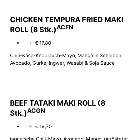
CHICKEN TEMPURA FRIED MAKI
A
C
F
N
ROLL (8 Stk.)
€ 17,80
Chili-Käse-Knoblauch-Mayo, Mango in Scheiben,
Avocado, Gurke, Ingwer, Wasabi & Soja Sauce
BEEF TATAKI MAKI ROLL (8
A
C
G
N
Stk.)
€ 19,70
japanische Chili-Mayo, Avocado, Mango, gerösteter